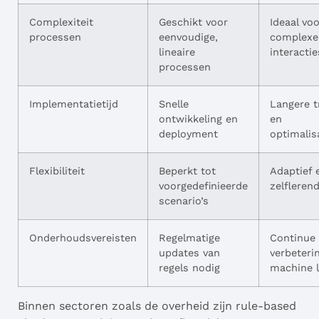
Complexiteit
Geschikt voor
Ideaal vo
processen
eenvoudige,
complexe,
lineaire
interactie
processen
Implementatietijd
Snelle
Langere t
ontwikkeling en
en
deployment
optimalis
Flexibiliteit
Beperkt tot
Adaptief 
voorgedefinieerde
zelfleren
scenario’s
Onderhoudsvereisten
Regelmatige
Continue
updates van
verbeteri
regels nodig
machine l
Binnen sectoren zoals de overheid zijn rule-based