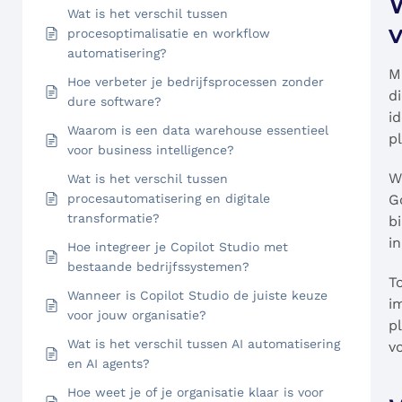
Wat is het verschil tussen
procesoptimalisatie en workflow
automatisering?
M
Hoe verbeter je bedrijfsprocessen zonder
d
dure software?
i
Waarom is een data warehouse essentieel
p
voor business intelligence?
W
Wat is het verschil tussen
procesautomatisering en digitale
G
transformatie?
b
i
Hoe integreer je Copilot Studio met
bestaande bedrijfssystemen?
T
Wanneer is Copilot Studio de juiste keuze
i
voor jouw organisatie?
p
Wat is het verschil tussen AI automatisering
vo
en AI agents?
Hoe weet je of je organisatie klaar is voor