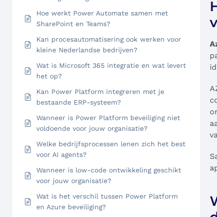
H
Hoe werkt Power Automate samen met
SharePoint en Teams?
Kan procesautomatisering ook werken voor
A
kleine Nederlandse bedrijven?
p
Wat is Microsoft 365 integratie en wat levert
i
het op?
A
Kan Power Platform integreren met je
c
bestaande ERP-systeem?
o
Wanneer is Power Platform beveiliging niet
a
voldoende voor jouw organisatie?
v
Welke bedrijfsprocessen lenen zich het best
voor AI agents?
S
a
Wanneer is low-code ontwikkeling geschikt
voor jouw organisatie?
Wat is het verschil tussen Power Platform
W
en Azure beveiliging?