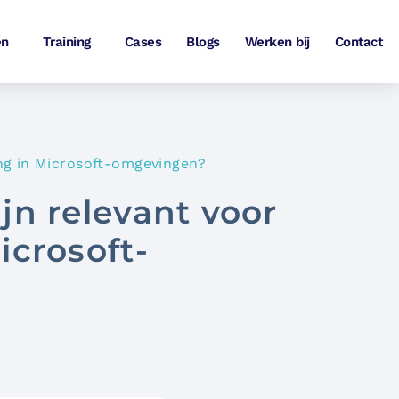
en
Training
Cases
Blogs
Werken bij
Contact
ding in Microsoft-omgevingen?
ijn relevant voor
icrosoft-