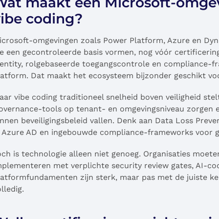
Wat maakt een Microsoft-omgevi
vibe coding?
icrosoft-omgevingen zoals Power Platform, Azure en Dy
ie een gecontroleerde basis vormen, nog vóór certificerin
dentity, rolgebaseerde toegangscontrole en compliance-f
latform. Dat maakt het ecosysteem bijzonder geschikt voor
aar vibe coding traditioneel snelheid boven veiligheid ste
overnance-tools op tenant- en omgevingsniveau zorgen 
innen beveiligingsbeleid vallen. Denk aan Data Loss Preve
n Azure AD en ingebouwde compliance-frameworks voor g
och is technologie alleen niet genoeg. Organisaties moe
mplementeren met verplichte security review gates, AI-cod
latformfundamenten zijn sterk, maar pas met de juiste ke
lledig.