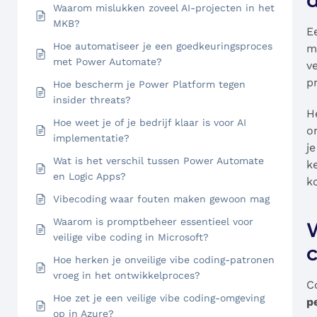
Waarom mislukken zoveel AI-projecten in het
MKB?
E
Hoe automatiseer je een goedkeuringsproces
m
met Power Automate?
v
p
Hoe bescherm je Power Platform tegen
insider threats?
H
Hoe weet je of je bedrijf klaar is voor AI
o
implementatie?
j
Wat is het verschil tussen Power Automate
k
en Logic Apps?
k
Vibecoding waar fouten maken gewoon mag
Waarom is promptbeheer essentieel voor
W
veilige vibe coding in Microsoft?
Hoe herken je onveilige vibe coding-patronen
vroeg in het ontwikkelproces?
C
Hoe zet je een veilige vibe coding-omgeving
p
op in Azure?