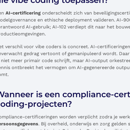
die vibe coding toepassen?
en
AI-certificering
onderscheidt zich van beveiligingscerti
odelgovernance en ethische deployment valideren. AI-90
erantwoord AI-gebruik; AI-102 verdiept dit naar het bouwe
roductieomgevingen.
et verschil voor vibe coders is concreet. AI-certificerin
nverwacht gedrag vertoont of gemanipuleerd wordt. Daarn
e niet meer primair code schrijft, maar AI-output orkestr
ennis ontbreekt het vermogen om AI-gegenereerde output k
omt.
anneer is een compliance-certif
coding-projecten?
ompliance-certificeringen worden verplicht zodra je werk
ersoonsgegevens
. Bij overheid, onderwijs en zorg gelden 