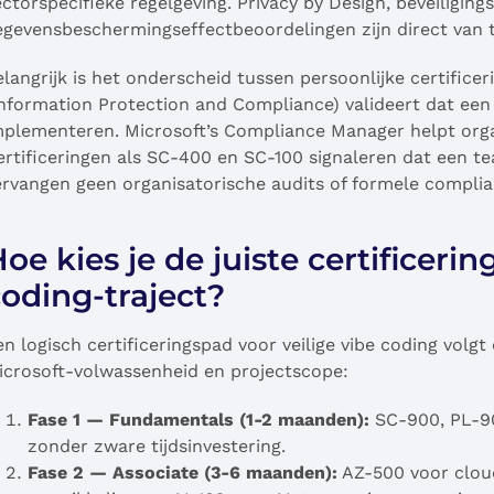
ectorspecifieke regelgeving. Privacy by Design, beveiligin
egevensbeschermingseffectbeoordelingen zijn direct van 
elangrijk is het onderscheid tussen persoonlijke certific
Information Protection and Compliance) valideert dat een 
mplementeren. Microsoft’s Compliance Manager helpt orga
ertificeringen als SC-400 en SC-100 signaleren dat een t
ervangen geen organisatorische audits of formele complia
oe kies je de juiste certificeri
oding-traject?
en logisch certificeringspad voor veilige vibe coding volg
icrosoft-volwassenheid en projectscope:
Fase 1 — Fundamentals (1-2 maanden):
SC-900, PL-90
zonder zware tijdsinvestering.
Fase 2 — Associate (3-6 maanden):
AZ-500 voor cloud