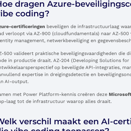
oe dragen Azure-beveiligingscer
vibe coding?
zure-certificeringen
beveiligen de infrastructuurlaag waa
ad verloopt via AZ-900 (cloudfundamentals) naar AZ-500 v
dentity management, netwerkbeveiliging en gegevensbesch
Z-500 valideert praktische beveiligingsvaardigheden die 
ode in productie draait. AZ-204 (Developing Solutions for
ntwikkelaarsperspectief op beveiligde API-integraties, ma
anvullend expertise in dreigingsdetectie en beveiligings
an AI-output.
amen met Power Platform-kennis creëren deze
Microsoft
pp-laag tot de infrastructuur waarop alles draait.
elk verschil maakt een AI-cert