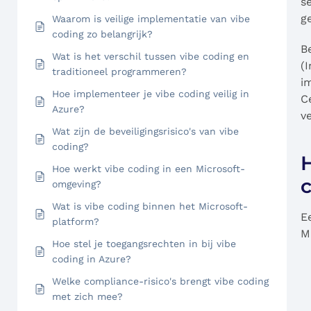
s
g
Waarom is veilige implementatie van vibe
coding zo belangrijk?
B
Wat is het verschil tussen vibe coding en
(
traditioneel programmeren?
i
Hoe implementeer je vibe coding veilig in
C
Azure?
v
Wat zijn de beveiligingsrisico's van vibe
coding?
H
Hoe werkt vibe coding in een Microsoft-
c
omgeving?
Wat is vibe coding binnen het Microsoft-
E
platform?
M
Hoe stel je toegangsrechten in bij vibe
coding in Azure?
Welke compliance-risico's brengt vibe coding
met zich mee?