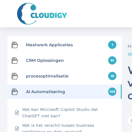
Maatwerk Applicaties
1
H
W
CRM Oplossingen
91
procesoptimalisatie
19
AI Automatisering
140
Wat kan Microsoft Copilot Studio dat
ChatGPT niet kan?
Wat is het verschil tussen business
intelligence en data-analyse?