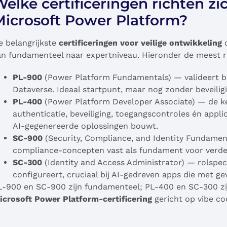
elke certificeringen richten zi
Microsoft Power Platform?
e belangrijkste
certificeringen voor veilige ontwikkeling
o
an fundamenteel naar expertniveau. Hieronder de meest r
PL-900
(Power Platform Fundamentals) — valideert b
Dataverse. Ideaal startpunt, maar nog zonder beveilig
PL-400
(Power Platform Developer Associate) — de ker
authenticatie, beveiliging, toegangscontroles én appl
AI-gegenereerde oplossingen bouwt.
SC-900
(Security, Compliance, and Identity Fundament
compliance-concepten vast als fundament voor verdere
SC-300
(Identity and Access Administrator) — rolspec
configureert, cruciaal bij AI-gedreven apps die met ge
L-900 en SC-900 zijn fundamenteel; PL-400 en SC-300 zij
icrosoft Power Platform-certificering
gericht op vibe cod