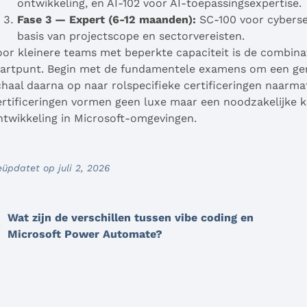
ontwikkeling, en AI-102 voor AI-toepassingsexpertise.
Fase 3 — Expert (6-12 maanden):
SC-100 voor cybersec
basis van projectscope en sectorvereisten.
oor kleinere teams met beperkte capaciteit is de combi
tartpunt. Begin met de fundamentele examens om een geme
chaal daarna op naar rolspecifieke certificeringen naarm
ertificeringen vormen geen luxe maar een noodzakelijke 
ntwikkeling in Microsoft-omgevingen.
üpdatet op juli 2, 2026
Wat zijn de verschillen tussen vibe coding en
Microsoft Power Automate?