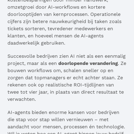
omzetgroei door AI-workflows en kortere
doorlooptijden van kernprocessen. Operationele
cijfers zijn betere nauwkeurigheid bij taken zoals
tickets sorteren, tevredener medewerkers en
klanten, en hoeveel mensen de AI-agents
daadwerkelijk gebruiken.
Succesvolle bedrijven zien AI niet als een eenmalig
project, maar als een
doorlopende verandering
. Ze
bouwen workflows om, schalen sneller op en
zorgen dat topmanagers er echt achter staan. Ze
rekenen ook op realistische ROI-tijdlijnen van
twee tot vier jaar, in plaats van direct resultaat te
verwachten.
AI-agents bieden enorme kansen voor bedrijven
die stap voor stap willen vernieuwen – met
aandacht voor mensen, processen én technologie.
Wil je weten hoe een AI-agent binnen jouw bedrijf