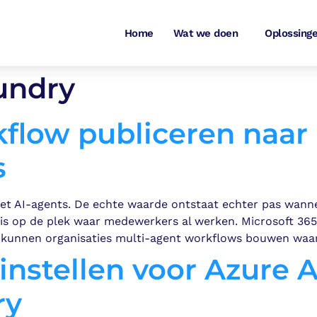
Home
Wat we doen
Oplossing
undry
flow publiceren naar 
s
t AI-agents. De echte waarde ontstaat echter pas wannee
is op de plek waar medewerkers al werken. Microsoft 365
y kunnen organisaties multi-agent workflows bouwen wa
instellen voor Azure A
ry