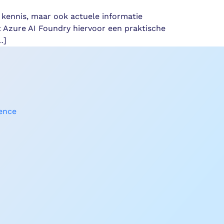
 kennis, maar ook actuele informatie
 Azure AI Foundry hiervoor een praktische
…]
gence